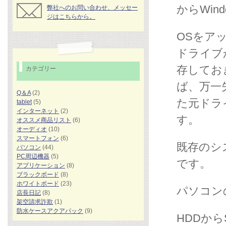
からWin
弊社へのお問い合わせ、メッセー
ジはこちらから。
OSをア
ドライブ
存してお
カテゴリー
ば、万一
Q＆A
(2)
た元ドラ
tablet
(5)
インターネット
(2)
す。
オススメ商品リスト
(6)
オーディオ
(10)
スマートフォン
(6)
既存のシ
パソコン
(44)
PC周辺機器
(5)
です。
アプリケーション
(8)
ブラックボード
(8)
ホワイトボード
(23)
パソコン
店長日記
(8)
架空請求詐欺
(1)
防水ケースアクアパック
(9)
HDDか