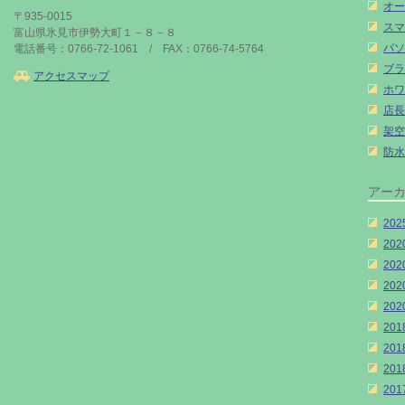
オー
〒935-0015
スマ
富山県氷見市伊勢大町１－８－８
パソ
電話番号：0766-72-1061 / FAX：0766-74-5764
ブラ
アクセスマップ
ホワ
店長
架空
防水
アー
20
20
20
20
20
20
20
20
20